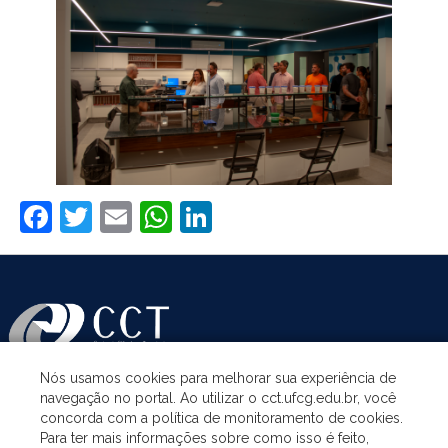
Facebook
Twitter
Email
WhatsApp
LinkedIn
Nós usamos cookies para melhorar sua experiência de
navegação no portal. Ao utilizar o cct.ufcg.edu.br, você
ASSUNTOS
concorda com a política de monitoramento de cookies.
Para ter mais informações sobre como isso é feito,