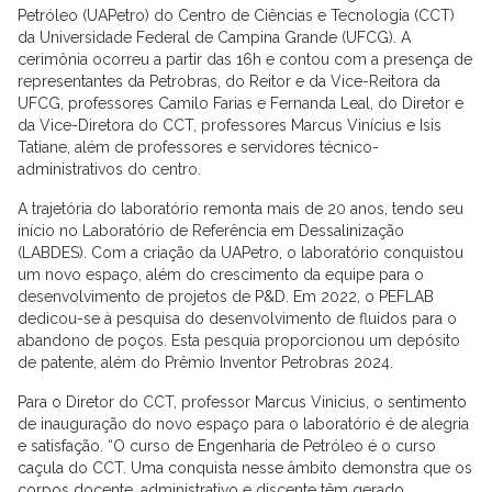
Petróleo (UAPetro) do Centro de Ciências e Tecnologia (CCT)
da Universidade Federal de Campina Grande (UFCG). A
cerimônia ocorreu a partir das 16h e contou com a presença de
representantes da Petrobras, do Reitor e da Vice-Reitora da
UFCG, professores Camilo Farias e Fernanda Leal, do Diretor e
da Vice-Diretora do CCT, professores Marcus Vinícius e Isis
Tatiane, além de professores e servidores técnico-
administrativos do centro.
A trajetória do laboratório remonta mais de 20 anos, tendo seu
início no Laboratório de Referência em Dessalinização
(LABDES). Com a criação da UAPetro, o laboratório conquistou
um novo espaço, além do crescimento da equipe para o
desenvolvimento de projetos de P&D. Em 2022, o PEFLAB
dedicou-se à pesquisa do desenvolvimento de fluidos para o
abandono de poços. Esta pesquia proporcionou um depósito
de patente, além do Prêmio Inventor Petrobras 2024.
Para o Diretor do CCT, professor Marcus Vinicius, o sentimento
de inauguração do novo espaço para o laboratório é de alegria
e satisfação. “O curso de Engenharia de Petróleo é o curso
caçula do CCT. Uma conquista nesse âmbito demonstra que os
corpos docente, administrativo e discente têm gerado