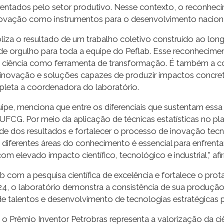
rentados pelo setor produtivo. Nesse contexto, o reconhec
inovação como instrumentos para o desenvolvimento naciona
liza o resultado de um trabalho coletivo construído ao lon
e orgulho para toda a equipe do Peflab. Esse reconhecimen
 ciência como ferramenta de transformação. É também a con
, inovação e soluções capazes de produzir impactos concret
pleta a coordenadora do laboratório.
uipe, menciona que entre os diferenciais que sustentam essa 
UFCG. Por meio da aplicação de técnicas estatísticas no pla
dade dos resultados e fortalecer o processo de inovação tec
iferentes áreas do conhecimento é essencial para enfrentar
 elevado impacto científico, tecnológico e industrial,” afir
 com a pesquisa científica de excelência e fortalece o pr
24, o laboratório demonstra a consistência de sua produção
 talentos e desenvolvimento de tecnologias estratégicas pa
o Prêmio Inventor Petrobras representa a valorização da ciê