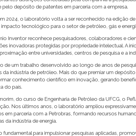
 pelo depósito de patentes em parceria com a empresa.
em 2024, o laboratório volta a ser reconhecido na edição d
mpacto tecnológico para o setor de petróleo, gás e energi
o Inventor reconhece pesquisadores, colaboradores e cient
 inovadoras protegidas por propriedade intelectual. A inic
aproximação entre universidades, centros de pesquisa e a indú
to de um trabalho desenvolvido ao longo de anos de pesqu
da indústria de petróleo. Mais do que premiar um depósito 
ormar conhecimento científico em inovação, gerando benefíc
a do país.
morim, do curso de Engenharia de Petróleo da UFCG, o Pef
vação. Nos últimos anos, o laboratório ampliou expressivam
s em parceria com a Petrobras, formando recursos humano
 da indústria de energia.
do fundamental para impulsionar pesquisas aplicadas, promov