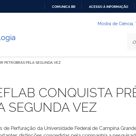
COMUNICA BR
ACESSO À INFORMAÇÃO
IR
PARA
Mostra de Ciência,
O
logia
CONTEÚDO
OR PETROBRÁS PELA SEGUNDA VEZ
EFLAB CONQUISTA PR
A SEGUNDA VEZ
os de Perfuração da Universidade Federal de Campina Grand
ortantes distinções concedidas pela companhia a pesquisad