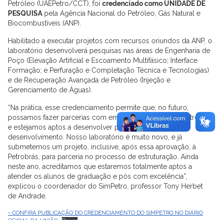
Petróleo (UAEPetro/CCT), foi
credenciado como UNIDADE DE
PESQUISA
pela Agência Nacional do Petróleo, Gás Natural e
Biocombustíveis (ANP).
Habilitado a executar projetos com recursos oriundos da ANP, o
laboratório desenvolverá pesquisas nas áreas de Engenharia de
Poço (Elevação Artificial e Escoamento Multifásico; Interface
Formação; e Perfuração e Completação Técnica e Tecnologias)
e de Recuperação Avançada de Petróleo (Injeção e
Gerenciamento de Águas).
“Na prática, esse credenciamento permite que, no futuro,
possamos fazer parcerias com empresas no ramo do petróleo
e estejamos aptos a desenvolver projetos de pesquisa e
desenvolvimento. Nosso laboratório é muito novo, e já
submetemos um projeto, inclusive, após essa aprovação, à
Petrobrás, para parceria no processo de estruturação. Ainda
neste ano, acreditamos que estaremos totalmente aptos a
atender os alunos de graduação e pós com excelência”,
explicou o coordenador do SimPetro, professor Tony Herbet
de Andrade.
– CONFIRA PUBLICAÇÃO DO CREDENCIAMENTO DO SIMPETRO NO DIÁRIO