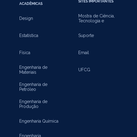
SITES IMPORTANTES
ACADÊMICAS
Mostra de Ciência,
Design
Tecnologia e
Inovação
Estatística
Suporte
Física
Email
Engenharia de
UFCG
Materiais
Engenharia de
Petróleo
Engenharia de
Produção
Engenharia Química
Engenharia