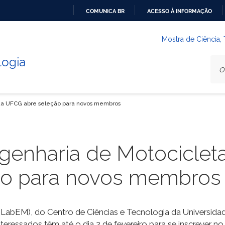
COMUNICA BR
ACESSO À INFORMAÇÃO
IR
PARA
Mostra de Ciência,
O
logia
CONTEÚDO
 da UFCG abre seleção para novos membros
genharia de Motociclet
ão para novos membros
(LabEM), do Centro de Ciências e Tecnologia da Universid
eressados têm até o dia 2 de fevereiro para se inscrever no