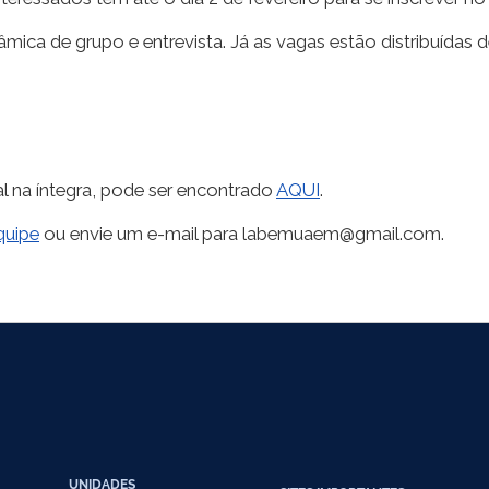
inâmica de grupo e entrevista. Já as vagas estão distribuída
al na íntegra, pode ser encontrado
AQUI
.
quipe
ou envie um e-mail para labemuaem@gmail.com.
UNIDADES