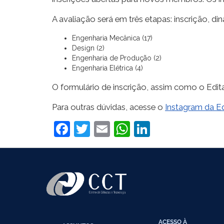
A avaliação será em três etapas: inscrição, d
Engenharia Mecânica (17)
Design (2)
Engenharia de Produção (2)
Engenharia Elétrica (4)
O formulário de inscrição, assim como o Edit
Para outras dúvidas, acesse o
Instagram da E
Facebook
Twitter
Email
WhatsApp
LinkedIn
ACESSO À