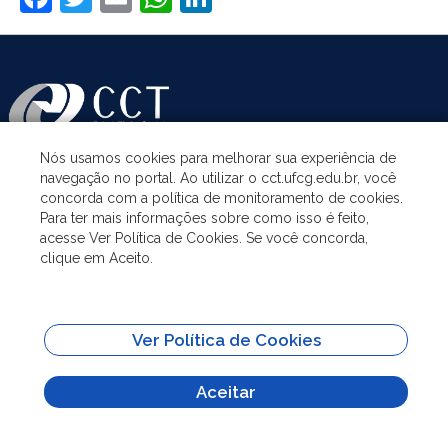
Nós usamos cookies para melhorar sua experiência de
navegação no portal. Ao utilizar o cct.ufcg.edu.br, você
ASSUNTOS
concorda com a política de monitoramento de cookies.
Para ter mais informações sobre como isso é feito,
acesse Ver Política de Cookies. Se você concorda,
ACESSO À INFORMAÇÃO
clique em Aceito.
UNIDADES ACADÊMICAS
Ver Política de Cookies
SITES IMPORTANTES
Aceitar
Todo o conteúdo deste site está publicado sob a licença
Creative Commons
Atribuição-SemDerivações 3.0