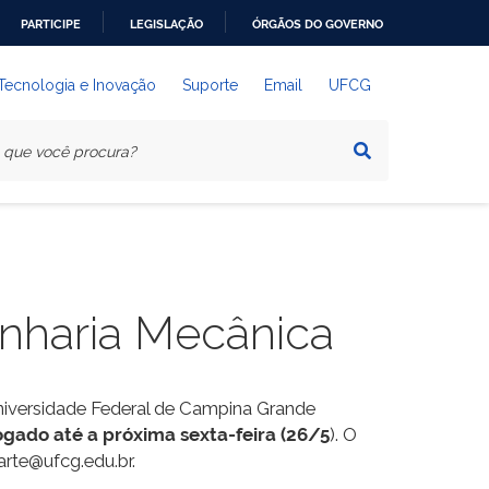
PARTICIPE
LEGISLAÇÃO
ÓRGÃOS DO GOVERNO
 Tecnologia e Inovação
Suporte
Email
UFCG
enharia Mecânica
niversidade Federal de Campina Grande
ogado até a próxima sexta-feira (26/5
). O
uarte@ufcg.edu.
br.