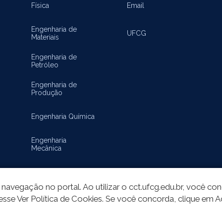
Física
Email
Engenharia de
UFCG
Materiais
Engenharia de
Petróleo
Engenharia de
Produção
Engenharia Química
Engenharia
Mecânica
Matemática
navegação no portal. Ao utilizar o cct.ufcg.edu.br, você c
esse Ver Política de Cookies. Se você concorda, clique em A