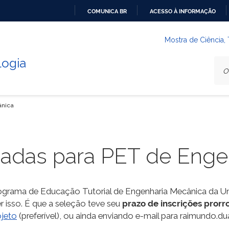
COMUNICA BR
ACESSO À INFORMAÇÃO
IR
PARA
Mostra de Ciência,
O
logia
CONTEÚDO
ânica
ogadas para PET de Eng
rograma de Educação Tutorial de Engenharia Mecânica da U
 isso. É que a seleção teve seu
prazo de
inscrições prorr
ojeto
(preferível), ou ainda enviando e-mail para raimundo.d