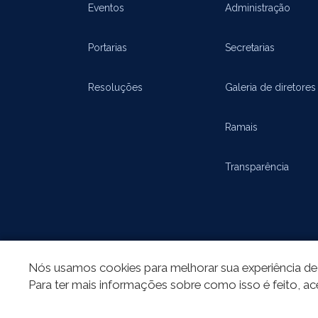
Eventos
Administração
Portarias
Secretarias
Resoluções
Galeria de diretores
Ramais
Transparência
Nós usamos cookies para melhorar sua experiência de 
Para ter mais informações sobre como isso é feito, ac
REDES SOCIAIS