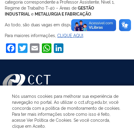
categoria correspondente a Professor Assistente, Nível 1,
Regime de Trabalho T-40 – Áreas de
GESTÃO
INDUSTRIAL
e
METALURGIA E FABRICAÇÃO
.
Ao todo, são duas vagas em disputa, uma para cada área.
Para maiores informações,
CLIQUE AQUI
.
Facebook
Twitter
Email
WhatsApp
LinkedIn
Nós usamos cookies para melhorar sua experiência de
navegação no portal. Ao utilizar o cct.ufcg.edu.br, você
ASSUNTOS
concorda com a política de monitoramento de cookies.
Para ter mais informações sobre como isso é feito,
acesse Ver Política de Cookies. Se você concorda,
ACESSO À INFORMAÇÃO
clique em Aceito.