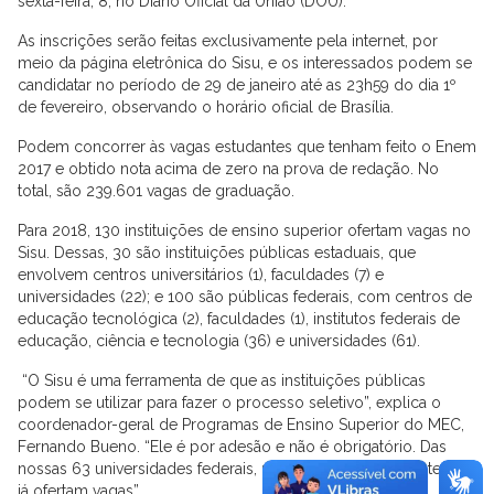
sexta-feira, 8, no Diário Oficial da União (DOU).
As inscrições serão feitas exclusivamente pela internet, por
meio da página eletrônica do Sisu, e os interessados podem se
candidatar no período de 29 de janeiro até as 23h59 do dia 1º
de fevereiro, observando o horário oficial de Brasília.
Podem concorrer às vagas estudantes que tenham feito o Enem
2017 e obtido nota acima de zero na prova de redação. No
total, são 239.601 vagas de graduação.
Para 2018, 130 instituições de ensino superior ofertam vagas no
Sisu. Dessas, 30 são instituições públicas estaduais, que
envolvem centros universitários (1), faculdades (7) e
universidades (22); e 100 são públicas federais, com centros de
educação tecnológica (2), faculdades (1), institutos federais de
educação, ciência e tecnologia (36) e universidades (61).
“O Sisu é uma ferramenta de que as instituições públicas
podem se utilizar para fazer o processo seletivo”, explica o
coordenador-geral de Programas de Ensino Superior do MEC,
Fernando Bueno. “Ele é por adesão e não é obrigatório. Das
nossas 63 universidades federais, por exemplo, atualmente 61
já ofertam vagas”.