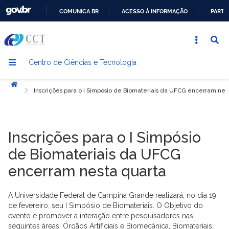
COMUNICA BR
ACESSO À INFORMAÇÃO
PARTI
IR
PARA
O
Centro de Ciências e Tecnologia
CONTEÚDO
Início
Inscrições para o I Simpósio de Biomateriais da UFCG encerram nes
Inscrições para o I Simpósio
de Biomateriais da UFCG
encerram nesta quarta
A Universidade Federal de Campina Grande realizará, no dia 19
de fevereiro, seu I Simpósio de Biomateriais. O Objetivo do
evento é promover a interação entre pesquisadores nas
seguintes áreas: Órgãos Artificiais e Biomecânica, Biomateriais,