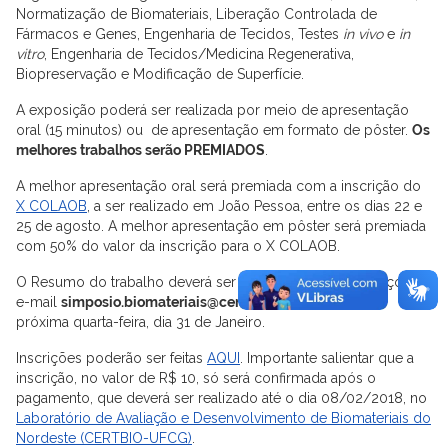
Normatização de Biomateriais, Liberação Controlada de
Fármacos e Genes, Engenharia de Tecidos, Testes
in vivo
e
in
vitro
, Engenharia de Tecidos/Medicina Regenerativa,
Biopreservação e Modificação de Superfície.
A exposição poderá ser realizada por meio de aprese
ntação
oral (15 minutos) ou de apresentação em formato de pôster.
Os
melhores trabalhos serão PREMIADOS
.
A melhor apresentação oral será premiada com a inscrição do
X COLAOB
, a ser realizado em João Pessoa, entre os dias 22 e
25 de agosto. A melhor apresentação em pôster será premiada
com 50% do valor da inscrição para o X COLAOB.
O Resumo do trabalho deverá ser enviado para o endereço de
e-mail
simposio.biomateriais@certbio.ufcg.edu.br
até a
próxima quarta-feira, dia 31 de Janeiro.
Inscrições poderão ser feitas
AQUI
. Importante salientar que a
inscrição, no valor de R$ 10, só será confirmada após o
pagamento, que deverá ser realizado até o dia 08/02/2018, no
Laboratório de Avaliação e Desenvolvimento de Biomateriais do
Nordeste (CERTBIO-UFCG)
.