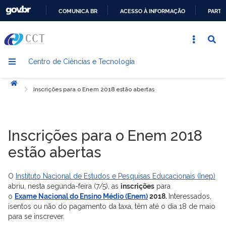
COMUNICA BR
ACESSO À INFORMAÇÃO
PARTI
IR
PARA
O
Centro de Ciências e Tecnologia
CONTEÚDO
Início
Inscrições para o Enem 2018 estão abertas
Inscrições para o Enem 2018
estão abertas
O
Instituto Nacional de Estudos e Pesquisas Educacionais (Inep)
abriu, nesta segunda-feira (7/5), as
inscrições
para
o
Exame Nacional do Ensino Médio (Enem)
2018.
Interessados,
isentos ou não do pagamento da taxa, têm até o dia 18 de maio
para se inscrever.