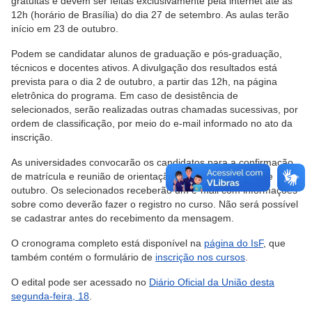
gratuitas e devem ser feitas exclusivamente pela internet até as
12h (horário de Brasília) do dia 27 de setembro. As aulas terão
início em 23 de outubro.
Podem se candidatar alunos de graduação e pós-graduação,
técnicos e docentes ativos. A divulgação dos resultados está
prevista para o dia 2 de outubro, a partir das 12h, na página
eletrônica do programa. Em caso de desistência de
selecionados, serão realizadas outras chamadas sucessivas, por
ordem de classificação, por meio do e-mail informado no ato da
inscrição.
As universidades convocarão os candidatos para a confirmação
de matrícula e reunião de orientação entre os dias 2 e 7 de
outubro. Os selecionados receberão um e-mail com informações
sobre como deverão fazer o registro no curso. Não será possível
se cadastrar antes do recebimento da mensagem.
O cronograma completo está disponível na
página do IsF
, que
também contém o formulário de
inscrição nos cursos
.
O edital pode ser acessado no
Diário Oficial da União desta
segunda-feira, 18
.