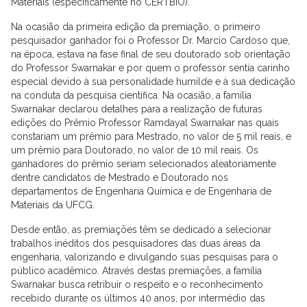
Materiais (especificamente no CERTBIO).
Na ocasião da primeira edição da premiação, o primeiro
pesquisador ganhador foi o Professor Dr. Marcio Cardoso que,
na época, estava na fase final de seu doutorado sob orientação
do Professor Swarnakar e por quem o professor sentia carinho
especial devido à sua personalidade humilde e à sua dedicação
na conduta da pesquisa científica. Na ocasião, a família
Swarnakar declarou detalhes para a realização de futuras
edições do Prêmio Professor Ramdayal Swarnakar nas quais
constariam um prêmio para Mestrado, no valor de 5 mil reais, e
um prêmio para Doutorado, no valor de 10 mil reais. Os
ganhadores do prêmio seriam selecionados aleatoriamente
dentre candidatos de Mestrado e Doutorado nos
departamentos de Engenharia Química e de Engenharia de
Materiais da UFCG.
Desde então, as premiações têm se dedicado a selecionar
trabalhos inéditos dos pesquisadores das duas áreas da
engenharia, valorizando e divulgando suas pesquisas para o
público acadêmico. Através destas premiações, a família
Swarnakar busca retribuir o respeito e o reconhecimento
recebido durante os últimos 40 anos, por intermédio das