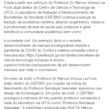
Criada a partir dos esforços do Professor Dr. Marcus Vinicius Lia
Fook, atual diretor do Centro de Ciências e Tecnologia da
UFCG, o Laboratório de Avaliação e Desenvolvimento de
Biomateriais do Nordeste (CERTBIO) continua a avançar na
tradição de excelência cientifica, atraindo engenheiros, médicos
e profissionais de área de saúde para colaborar e gerar
benefícios à comunidade acadêmica, bem como
à sociedade civil. Um exemplo disso é o recente
desenvolvimento da máscara biodegradável durante a
pandemia da COVID-19. Confira a matéria completa sobre a
máscara aqui. https://paraiba.pb.gov.br/diretas/secretaria-da-
ciencia-tecnologia-inovacao-e-ensino-
superior/noticias/pesquisadores-da-pb-desenvolvem-
mascara-que-mata-o-coronavirus
Em maio de 2016, o Professor Dr. Marcus Vinicius Lia Fook,
então diretor do CERTBIO, por ocasião da notícia do
falecimento do Professor Ramdayal Swarnakar, expressou seu
desejo de homenageá-lo. Em junho de 2016, o CERTBIO
prestigiou a memória do seu querido professor nomeando a
sede do laboratório na UFCG como “Professor Ramdayal
Swarnakar”. A cerimônia conduzida pelo Prof. Dr. Marcus