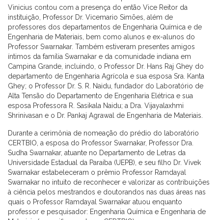
Vinicius contou com a presença do então Vice Reitor da
instituição, Professor Dr. Vicemario Simões, além de
professores dos departamentos de Engenharia Química e de
Engenharia de Materiais, bem como alunos e ex-alunos do
Professor Swarnakar. Também estiveram presentes amigos
íntimos da família Swarnakar e da comunidade indiana em
Campina Grande, incluindo, o Professor Dr. Hans Raj Ghey do
departamento de Engenharia Agrícola e sua esposa Sra. Kanta
Ghey; o Professor Dr. S. R. Naidu, fundador do Laboratório de
Alta Tensão do Departamento de Engenharia Elétrica e sua
esposa Professora R. Sasikala Naidu; a Dra. Vijayalaxhmi
Shrinivasan e o Dr. Pankaj Agrawal de Engenharia de Materiais.
Durante a cerimônia de nomeação do prédio do laboratório
CERTBIO, a esposa do Professor Swarnakar, Professor Dra.
Sudha Swarnakar, atuante no Departamento de Letras da
Universidade Estadual da Paraíba (UEPB), e seu filho Dr. Vivek
Swarnakar estabeleceram o prêmio Professor Ramdayal
Swarnakar no intuito de reconhecer e valorizar as contribuições
à ciência pelos mestrandos e doutorandos nas duas áreas nas
quais o Professor Ramdayal Swarnakar atuou enquanto
professor e pesquisador: Engenharia Química e Engenharia de