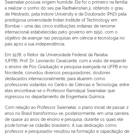
Swarnakar possuía origem humilde. Ele foi o primeiro na família
a realizar o sonho do seu pai Radhakrishan ji, obtendo o grau
de Mestrado, pela Indore University e de Doutorado (PhD) pela
prestigiosa universidade Indian Institute of Technology em
Bombai – uma das cinco instituições indianas de renome
internacional estabelecidas pelo governo em 1950, com o
objetivo de avançar nas pesquisas em ciência e tecnologia no
país após a sua independência.
Em 1978, o Reitor da Universidade Federal da Paraíba
(UFPB), Prof. Dr. Leonardo Cavalcante, com a visão de expandir
o ensino de Pós-Graduação e pesquisa avançada na UFPB e no
Nordeste, convidou diversos pesquisadores, doutores
destacados internacionalmente, para atuarem como
professores visitantes no Centro de Ciências e Tecnologia; entre
eles encontrava-se o Professor Ramdayal Swarnakar que
ingressou no departamento de Engenharia Química.
Com relação ao Professor Swarnakar, o plano inicial de passar 2
anos no Brasil transformou-se, posteriormente, em uma carreira
de quase 40 anos de ensino e pesquisa, durante os quais ele
pode tornar-se cidadão brasileiro. A sua dedicação como
professor e pesquisador resultou na formação e capacitação de