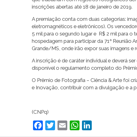
inscrições abertas até 18 de janeiro de 2019.
A premiação conta com duas categorias: imag
eletromagnéticos e eletrônicos). Os vencedor
5 mil para o segundo lugar e R$ 2 mil para o 
hospedagem para participar da 71ª Reunião A
Grande/MS, onde irão expor suas imagens e r
A inscrição é de caráter individual e deverá 
disponível o regulamento completo do Prêmi
O Prêmio de Fotografia – Ciência & Arte foi 
e Inovação, contribuir com a divulgação e a 
(CNPq)
Facebook
Twitter
Email
WhatsApp
LinkedIn