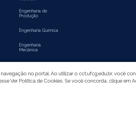
Engenharia de
Produção
Engenharia Química
Engenharia
Mecânica
Matemática
navegação no portal. Ao utilizar o cct.ufcg.edu.br, você c
esse Ver Política de Cookies. Se você concorda, clique em A
do deste site está publicado sob a licença
Creative Commons Atribuição-SemD