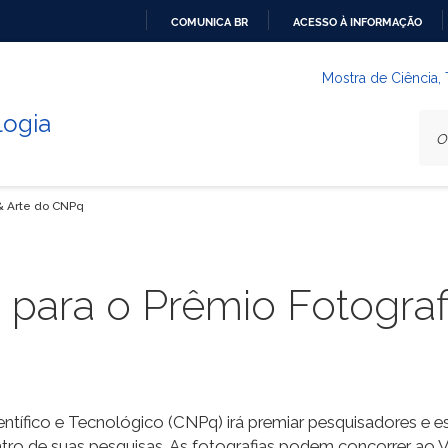
COMUNICA BR
ACESSO À INFORMAÇÃO
IR
PARA
Mostra de Ciência,
O
logia
CONTEÚDO
 & Arte do CNPq
 para o Prêmio Fotograf
ntífico e Tecnológico (CNPq) irá premiar pesquisadores e
tro de suas pesquisas. As fotografias podem concorrer ao VI