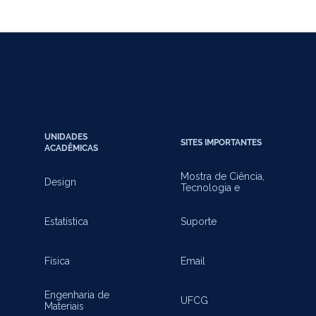
UNIDADES
SITES IMPORTANTES
ACADÊMICAS
Mostra de Ciência,
Design
Tecnologia e
Inovação
Estatística
Suporte
Física
Email
Engenharia de
UFCG
Materiais