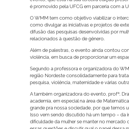
é promovido pela UFCG em parceria com a Un
O WMM tem como objetivo viabilizar o intercâ
como divulgar as iniciativas e projetos de ex
difusão das pesquisas desenvolvidas por mul
relacionados à questão de gênero.
Além de palestras, o evento ainda contou co
violência, em busca de proporcionar um espaç
Segundo a professora e organizadora do WMM
região Nordeste consolidadamente para trata
pesquisa, violência, maternidade e várias out
A também organizadora do evento, profª. Dra
academia, em especial na área de Matemática
grande pra nossa sociedade, por que temos uma
Isso vem sendo discutido há um tempo – da im
dificuldade da mulher se manter no mercado de
essas questões e discutir qual o papel dessa 