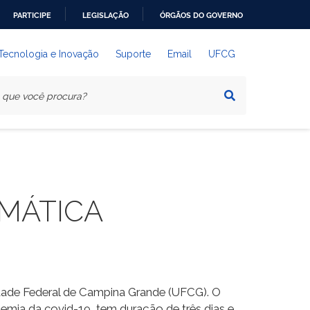
PARTICIPE
LEGISLAÇÃO
ÓRGÃOS DO GOVERNO
 Tecnologia e Inovação
Suporte
Email
UFCG
MÁTICA
dade Federal de Campina Grande (UFCG). O
emia da covid-19, tem duração de três dias e