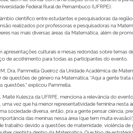
iversidade Federal Rural de Pernambuco (UFRPE).
mbio científico entre estudantes e pesquisadoras da região
tensão realizados por professoras e pesquisadoras na Matemát
heres nas mais diversas áreas da Matemática, além de prom
m apresentações culturais e mesas redondas sobre temas de
o de acolhimento para todas as participantes do evento.
, Dra. Pammella Queiroz da Unidade Acadêmica de Matemát
r de questões de gênero na Matemática. “Aqui a gente trata
ras questões,” explicou Pammella.
. Maité Kulesza da UFRPE, menciona a relevância do event
, uma vez que há menor representatividade feminina nesta á
 sociedade diversa, então, pra a gente pensar ciência, prec
portância das meninas nessa área (que tem muita evasão),”
 trabalho devido a questões de maternidade, violência de g
mulher cientista dentro da Matemática. Que tipo de estratég