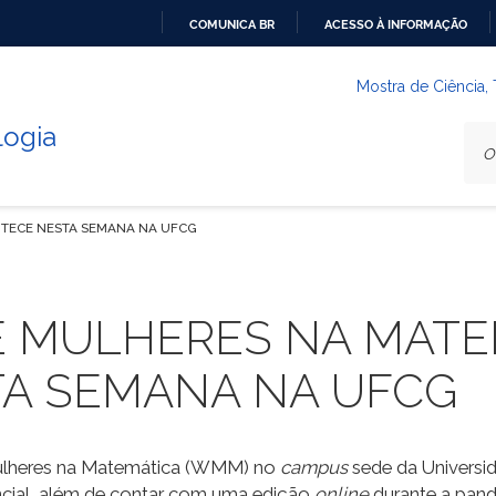
COMUNICA BR
ACESSO À INFORMAÇÃO
IR
PARA
Mostra de Ciência,
O
logia
CONTEÚDO
NTECE NESTA SEMANA NA UFCG
DE MULHERES NA MATE
A SEMANA NA UFCG
Mulheres na Matemática (WMM) no
campus
sede da Universi
encial, além de contar com uma edição
online
durante a pand