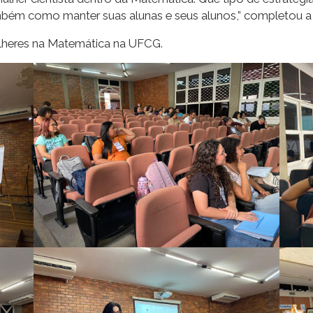
ambém como manter suas alunas e seus alunos,” completou a
ulheres na Matemática na UFCG.