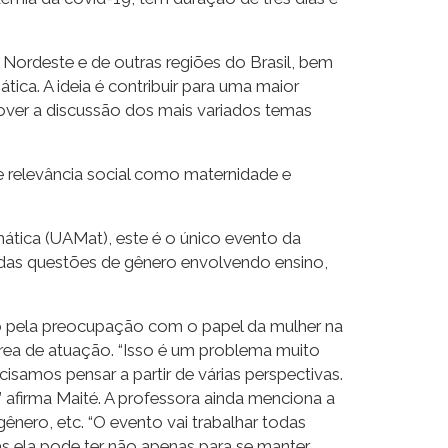
 Nordeste e de outras regiões do Brasil, bem
ica. A ideia é contribuir para uma maior
over a discussão dos mais variados temas
 relevância social como maternidade e
ica (UAMat), este é o único evento da
 das questões de gênero envolvendo ensino,
o pela preocupação com o papel da mulher na
rea de atuação. “Isso é um problema muito
isamos pensar a partir de várias perspectivas.
 afirma Maité. A professora ainda menciona a
ênero, etc. “O evento vai trabalhar todas
ias ela pode ter não apenas para se manter