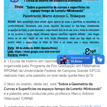
A “I Escola de Inverno em Geometria Diferencial – 1◦ειgδ”,
organizada pelo Programa de Pós-Graduação em Matemática
(PPGMat) da Universidade Federal de Campina Grande (UFCG),
realizará mais uma palestra on-line nesta quinta-feira (9/7).
O título do evento, desta vez, será
“Sobre a Geometria de
Curvas e Superfícies no espaço-tempo de Lorentz-Minkowski”
,
e a palestra será conduzida pelo professor Marco Antônio
Velásquez (UAMat).
O evento terá início a partir das 10h. Para acessar,
CLIQUE AQUI
.