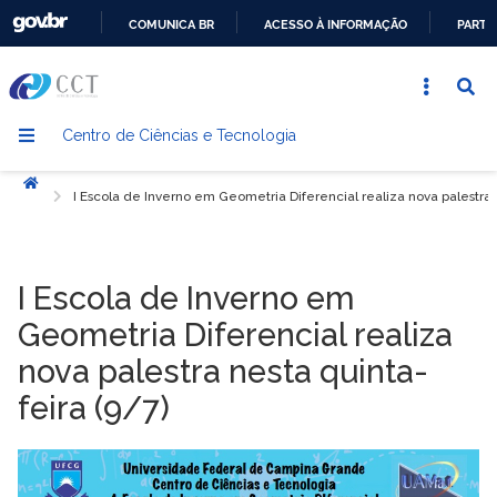
COMUNICA BR
ACESSO À INFORMAÇÃO
PARTI
IR
PARA
O
Centro de Ciências e Tecnologia
CONTEÚDO
Início
I Escola de Inverno em Geometria Diferencial realiza nova palestra n
I Escola de Inverno em
Geometria Diferencial realiza
nova palestra nesta quinta-
feira (9/7)