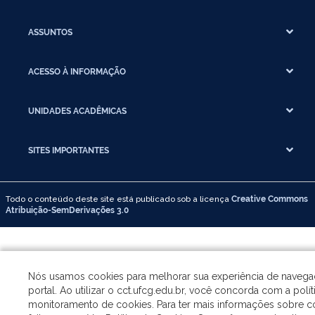
ASSUNTOS
ACESSO À INFORMAÇÃO
UNIDADES ACADÊMICAS
SITES IMPORTANTES
Todo o conteúdo deste site está publicado sob a licença
Creative Commons
Atribuição-SemDerivações 3.0
Nós usamos cookies para melhorar sua experiência de naveg
portal. Ao utilizar o cct.ufcg.edu.br, você concorda com a polít
monitoramento de cookies. Para ter mais informações sobre c