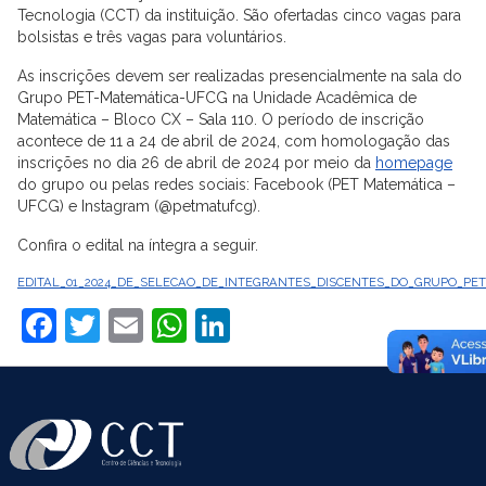
Tecnologia (CCT) da instituição. São ofertadas cinco vagas para
bolsistas e três vagas para voluntários.
As inscrições devem ser realizadas presencialmente na sala do
Grupo PET-Matemática-UFCG na Unidade Acadêmica de
Matemática – Bloco CX – Sala 110. O período de inscrição
acontece de 11 a 24 de abril de 2024, com homologação das
inscrições no dia 26 de abril de 2024 por meio da
homepage
do grupo ou pelas redes sociais: Facebook (PET Matemática –
UFCG) e Instagram (@petmatufcg).
Confira o edital na íntegra a seguir.
EDITAL_01_2024_DE_SELECAO_DE_INTEGRANTES_DISCENTES_DO_GRUPO_PE
Facebook
Twitter
Email
WhatsApp
LinkedIn