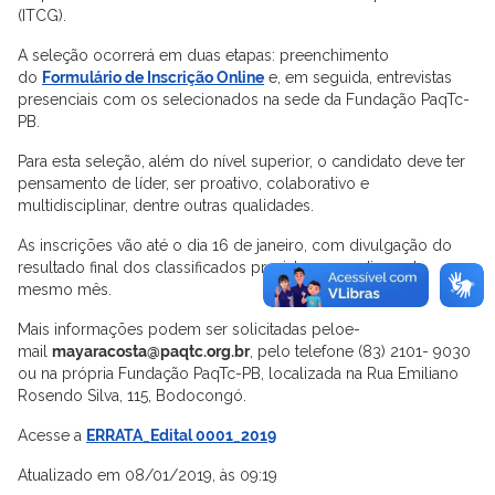
(ITCG).
A seleção ocorrerá em duas etapas: preenchimento
do
Formulário de Inscrição Online
e, em seguida, entrevistas
presenciais com os selecionados na sede da Fundação PaqTc-
PB.
Para esta seleção, além do nível superior, o candidato deve ter
pensamento de líder, ser proativo, colaborativo e
multidisciplinar, dentre outras qualidades.
As inscrições vão até o dia 16 de janeiro, com divulgação do
resultado final dos classificados prevista para o dia 25 do
mesmo mês.
Mais informações podem ser solicitadas peloe-
mail
mayaracosta@paqtc.org.br
, pelo telefone (83) 2101- 9030
ou na própria Fundação PaqTc-PB, localizada na Rua Emiliano
Rosendo Silva, 115, Bodocongó.
Acesse a
ERRATA_Edital 0001_2019
Atualizado em 08/01/2019, às 09:19