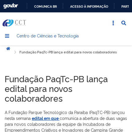
COMUNICA BR
ACESSO À INFORMAÇÃO
PARTI
IR
PARA
O
Centro de Ciências e Tecnologia
CONTEÚDO
Início
Fundação PaqTc-PB lança edital para novos colaboradores
Fundação PaqTc-PB lança
edital para novos
colaboradores
A Fundação Parque Tecnológico da Paraíba (PaqTC-PB) lançou
nesta semana
edital em que
comunica a abertura de duas vagas
para novos colaboradores da equipe da Incubadora de
Empreendimentos Criativos e Inovadores de Campina Grande