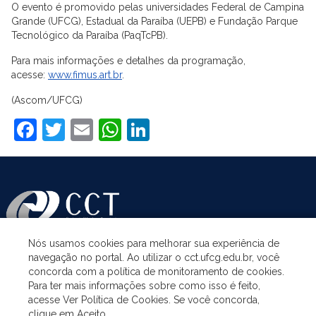
O evento é promovido pelas universidades Federal de Campina
Grande (UFCG), Estadual da Paraíba (UEPB) e Fundação Parque
Tecnológico da Paraíba (PaqTcPB).
Para mais informações e detalhes da programação,
acesse:
www.fimus.art.br
.
(Ascom/UFCG)
Facebook
Twitter
Email
WhatsApp
LinkedIn
Nós usamos cookies para melhorar sua experiência de
navegação no portal. Ao utilizar o cct.ufcg.edu.br, você
ASSUNTOS
concorda com a política de monitoramento de cookies.
Para ter mais informações sobre como isso é feito,
acesse Ver Política de Cookies. Se você concorda,
ACESSO À INFORMAÇÃO
clique em Aceito.