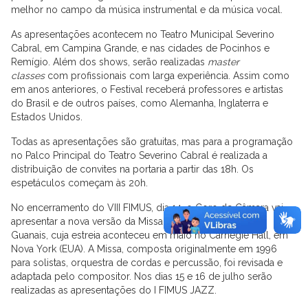
melhor no campo da música instrumental e da música vocal.
As apresentações acontecem no Teatro Municipal Severino
Cabral, em Campina Grande, e nas cidades de Pocinhos e
Remígio. Além dos shows, serão realizadas
master
classes
com profissionais com larga experiência. Assim como
em anos anteriores, o Festival receberá professores e artistas
do Brasil e de outros países, como Alemanha, Inglaterra e
Estados Unidos.
Todas as apresentações são gratuitas, mas para a programação
no Palco Principal do Teatro Severino Cabral é realizada a
distribuição de convites na portaria a partir das 18h. Os
espetáculos começam às 20h.
No encerramento do VIII FIMUS, dia 14, o Coro de Câmara vai
apresentar a nova versão da Missa de Alcaçus, de Danilo
Guanais, cuja estreia aconteceu em maio no Carnegie Hall, em
Nova York (EUA). A Missa, composta originalmente em 1996
para solistas, orquestra de cordas e percussão, foi revisada e
adaptada pelo compositor. Nos dias 15 e 16 de julho serão
realizadas as apresentações do I FIMUS JAZZ.