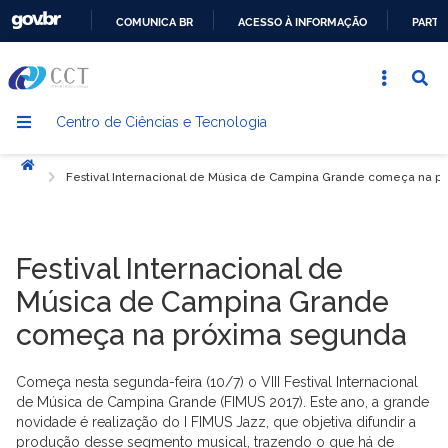
COMUNICA BR
ACESSO À INFORMAÇÃO
PARTI
IR
PARA
O
Centro de Ciências e Tecnologia
CONTEÚDO
Início
Festival Internacional de Música de Campina Grande começa na p
Festival Internacional de
Música de Campina Grande
começa na próxima segunda
Começa nesta segunda-feira (10/7) o VIII Festival Internacional
de Música de Campina Grande (FIMUS 2017). Este ano, a grande
novidade é realização do I FIMUS Jazz, que objetiva difundir a
produção desse segmento musical, trazendo o que há de