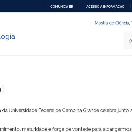
COMUNICA BR
ACESSO À INFORMAÇÃO
IR
PARA
Mostra de Ciência,
O
logia
CONTEÚDO
!
a da Universidade Federal de Campina Grande celebra junto a
ernimento, maturidade e força de vontade para alcançarmo