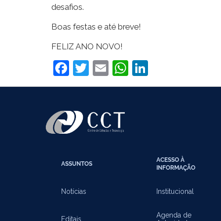
desafios.
Boas festas e até breve!
FELIZ ANO NOVO!
Facebook
Twitter
Email
WhatsApp
LinkedIn
ACESSO À
ASSUNTOS
INFORMAÇÃO
Notícias
Institucional
Agenda de
Editais