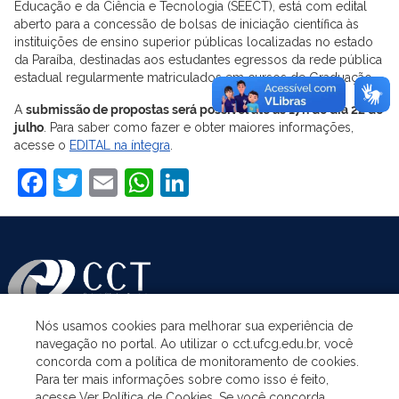
Educação e da Ciência e Tecnologia (SEECT), está com edital
aberto para a concessão de bolsas de iniciação científica às
instituições de ensino superior públicas localizadas no estado
da Paraíba, destinadas aos estudantes egressos da rede pública
estadual regularmente matriculados em cursos de Graduação.
A
submissão de propostas será possível até as 17h do dia 22 de
julho
. Para saber como fazer e obter maiores informações,
acesse o
EDITAL na íntegra
.
Facebook
Twitter
Email
WhatsApp
LinkedIn
Nós usamos cookies para melhorar sua experiência de
navegação no portal. Ao utilizar o cct.ufcg.edu.br, você
ASSUNTOS
concorda com a política de monitoramento de cookies.
Para ter mais informações sobre como isso é feito,
acesse Ver Política de Cookies. Se você concorda,