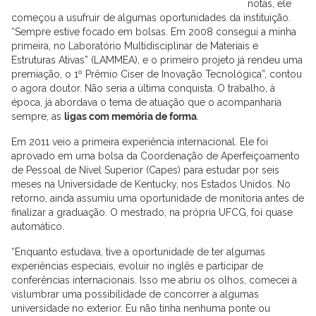
notas, ele
começou a usufruir de algumas oportunidades da instituição.
“Sempre estive focado em bolsas. Em 2008 consegui a minha
primeira, no Laboratório Multidisciplinar de Materiais e
Estruturas Ativas” (LAMMEA), e o primeiro projeto já rendeu uma
premiação, o 1º Prêmio Ciser de Inovação Tecnológica”, contou
o agora doutor. Não seria a última conquista. O trabalho, à
época, já abordava o tema de atuação que o acompanharia
sempre, as
ligas com memória de forma
.
Em 2011 veio a primeira experiência internacional. Ele foi
aprovado em uma bolsa da Coordenação de Aperfeiçoamento
de Pessoal de Nível Superior (Capes) para estudar por seis
meses na Universidade de Kentucky, nos Estados Unidos. No
retorno, ainda assumiu uma oportunidade de monitoria antes de
finalizar a graduação. O mestrado, na própria UFCG, foi quase
automático.
“Enquanto estudava, tive a oportunidade de ter algumas
experiências especiais, evoluir no inglês e participar de
conferências internacionais. Isso me abriu os olhos, comecei a
vislumbrar uma possibilidade de concorrer a algumas
universidade no exterior. Eu não tinha nenhuma ponte ou