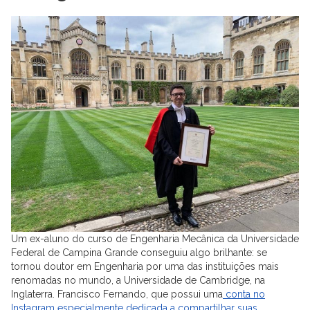
Um ex-aluno do curso de Engenharia Mecânica da Universidade
Federal de Campina Grande conseguiu algo brilhante: se
tornou doutor em Engenharia por uma das instituições mais
renomadas no mundo, a Universidade de Cambridge, na
Inglaterra. Francisco Fernando, que possui uma
conta no
Instagram especialmente dedicada a compartilhar suas