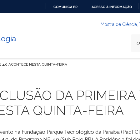
COMUNICA BR
ACESSO À INFORMAÇÃO
IR
PARA
Mostra de Ciência,
O
logia
CONTEÚDO
 4.0 ACONTECE NESTA QUINTA-FEIRA
CLUSÃO DA PRIMEIRA
ESTA QUINTA-FEIRA
 evento na Fundação Parque Tecnológico da Paraíba (PaqTCPB
 4.0, do Programa NE 4.0 (Sub Polo PB). A Residência foi de