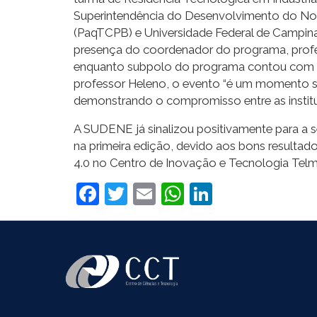
Superintendência do Desenvolvimento do No
(PaqTCPB) e Universidade Federal de Campina
presença do coordenador do programa, profe
enquanto subpolo do programa contou com a
professor Heleno, o evento “é um momento sim
demonstrando o compromisso entre as instit
A SUDENE já sinalizou positivamente para a
na primeira edição, devido aos bons resulta
4.0 no Centro de Inovação e Tecnologia Telmo
Facebook
Twitter
Email
WhatsApp
LinkedIn