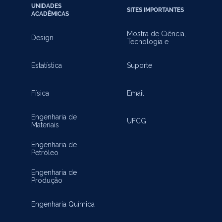
UNIDADES
SITES IMPORTANTES
ACADÊMICAS
Mostra de Ciência,
Design
Tecnologia e
Inovação
Estatística
Suporte
Física
Email
Engenharia de
UFCG
Materiais
Engenharia de
Petróleo
Engenharia de
Produção
Engenharia Química