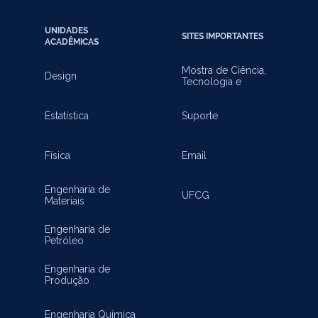
UNIDADES
SITES IMPORTANTES
ACADÊMICAS
Mostra de Ciência,
Design
Tecnologia e
Inovação
Estatística
Suporte
Física
Email
Engenharia de
UFCG
Materiais
Engenharia de
Petróleo
Engenharia de
Produção
Engenharia Química