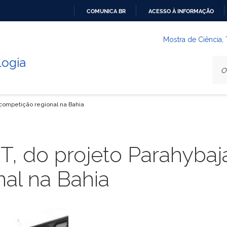
COMUNICA BR
ACESSO À INFORMAÇÃO
IR
PARA
Mostra de Ciência,
O
logia
CONTEÚDO
 competição regional na Bahia
, do projeto Parahybaj
al na Bahia