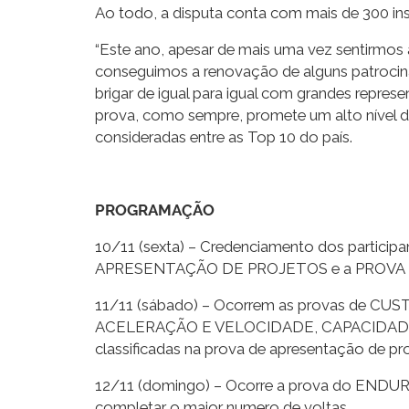
Ao todo, a disputa conta com mais de 300 insc
“Este ano, apesar de mais uma vez sentirmos 
conseguimos a renovação de alguns patrocinad
brigar de igual para igual com grandes repres
prova, como sempre, promete um alto nível d
consideradas entre as Top 10 do país.
PROGRAMAÇÃO
10/11 (sexta) – Credenciamento dos participan
APRESENTAÇÃO DE PROJETOS e a PROVA
11/11 (sábado) – Ocorrem as provas de C
ACELERAÇÃO E VELOCIDADE, CAPACIDADE TRA
classificadas na prova de apresentação de pro
12/11 (domingo) – Ocorre a prova do ENDURO,
completar o maior numero de voltas.