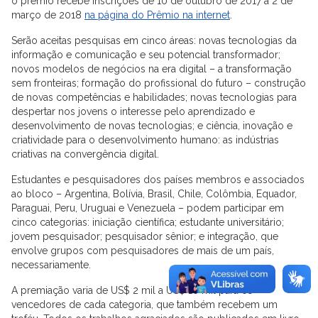
o prêmio recebe inscrições de 10 de outubro de 2017 a 2 de
março de 2018
na página do Prêmio na internet
.
Serão aceitas pesquisas em cinco áreas: novas tecnologias da
informação e comunicação e seu potencial transformador;
novos modelos de negócios na era digital – a transformação
sem fronteiras; formação do profissional do futuro – construção
de novas competências e habilidades; novas tecnologias para
despertar nos jovens o interesse pelo aprendizado e
desenvolvimento de novas tecnologias; e ciência, inovação e
criatividade para o desenvolvimento humano: as indústrias
criativas na convergência digital.
Estudantes e pesquisadores dos países membros e associados
ao bloco – Argentina, Bolívia, Brasil, Chile, Colômbia, Equador,
Paraguai, Peru, Uruguai e Venezuela – podem participar em
cinco categorias: iniciação científica; estudante universitário;
jovem pesquisador; pesquisador sênior; e integração, que
envolve grupos com pesquisadores de mais de um país,
necessariamente.
A premiação varia de US$ 2 mil a US$ 10 mil para os
vencedores de cada categoria, que também recebem um