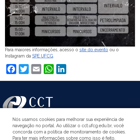
Para maiores informações, acesso o
site do evento
ou o
Instagram da
SPE UFCG
.
Facebook
Twitter
Email
WhatsApp
LinkedIn
Nós usamos cookies para melhorar sua experiência de
navegação no portal. Ao utilizar o cct.ufcg.edu.br, você
ASSUNTOS
concorda com a política de monitoramento de cookies.
Para ter mais informações sobre como isso é feito,