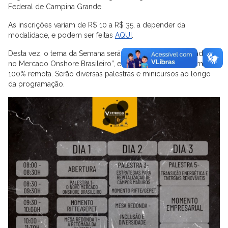
Federal de Campina Grande.
As inscrições variam de R$ 10 a R$ 35, a depender da
modalidade, e podem ser feitas
AQUI
.
Desta vez, o tema da Semana será “Desafios e Oportunidades
no Mercado Onshore Brasileiro”, e tudo acontecerá de forma
100% remota. Serão diversas palestras e minicursos ao longo
da programação.