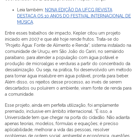
Leia também:
NONA EDIÇÃO DA UFCG REVISTA
DESTACA OS 10 ANOS DO FESTIVAL INTERNACIONAL DE
MÚSICA
.
Entre esses trabalhos de impacto, Kepler citou um projeto
iniciado em 2007 e que até hoje rende frutos. Trata-se do
“Projeto Água: Fonte de Alimento e Renda”, sistema instalado na
comunidade de Uruçu, em São João do Cariri, no semiárido
paraibano, para atender a população com água potável e
produção de microalgas e verduras a partir do concentrado da
dessalinização. Ou seja, na prática, foi desenvolvido um método
para tornar água insalubre em água potável, pronta para beber.
Além disso, os rejeitos desse processo, ao invés de serem
descartados ou poluírem o ambiente, viram fonte de renda para
a comunidade.
Esse projeto, ainda em perfeita utilização, foi amplamente
premiado, inclusive em âmbito internacional. “É isso, a
Universidade tem que chegar na porta do cidadão. Não adianta
apenas teorias, modelos, fórmulas e equações; é preciso
aplicabilidade, melhorar a vida das pessoas, resolver
problemas de ordem social, ambiental e econômica, questões