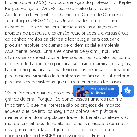
Implantado em 2003, sob coordenação do professor Dr. Kepler
Borges França, o LABDES atua no âmbito da Unidade
Acadêmica de Engenharia Química do Centro de Ciências e
Tecnologia (UAEQ/CCT) da Universidade. Tornou-se um
espaço multidisciplinar, em função das suas atuações em
projetos de pesquisa e extensão relacionados a diversas áreas
de conhecimentos da ciência e tecnologia, para estudar e
procurar resolver problemas de ordem social e ambiental.
Atualmente, possui uma área coberta de 500m², incluindo
oficinas, salas de estudos e diversos outros laboratórios, como
é o caso do Laboratório para análises físico-químicas de águas,
Laboratório para análises bacteriológicas de águas, Laboratório
para desenvolvimento de membranas cerâmicas e Laboratório
para análises de sistemas que utilizam energias alternativas.
“Se eu for dizer quantos projetos já realizamos, corro um risco
grande de errar. Porque não conto, esses números não me
importam. O que me interessa são os projetos de impacto,
aqueles que, de fato, conseguimos colocar em prática e
manter, ajudando a população, trazendo benefícios efetivos. O
mundo tem bilhões de habitantes, e nossa missão é contribuir
de alguma forma, fazer alguma diferença”, comentou o
coordenador do LABDES, professor Kepler França.