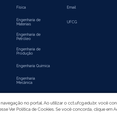
Física
Email
Engenharia de
UFCG
Materiais
Engenharia de
Petróleo
Engenharia de
Produção
Engenharia Química
Engenharia
Mecânica
Matemática
navegação no portal. Ao utilizar o cct.ufcg.edu.br, você c
esse Ver Política de Cookies. Se você concorda, clique em A