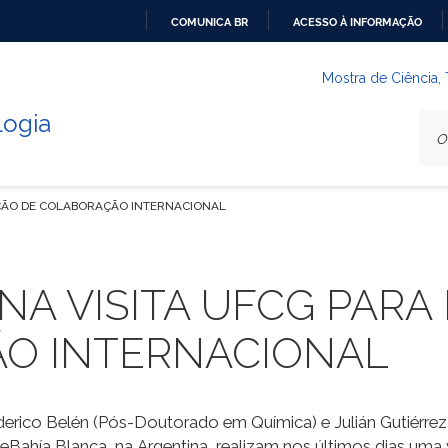
COMUNICA BR
ACESSO À INFORMAÇÃO
IR
PARA
Mostra de Ciência,
O
logia
CONTEÚDO
AÇÃO DE COLABORAÇÃO INTERNACIONAL
NA VISITA UFCG PAR
O INTERNACIONAL
ederico Belén (Pós-Doutorado em Química) e Julián Gutiérre
deBahía Blanca, na Argentina, realizam nos últimos dias uma 