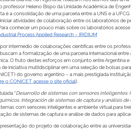
lo professor Heleno Bispo da Unidade Acadêmica de Engenh
ta é a consolidação de uma parceria entre a UNS e a UFCG v
de iniciar atividades de colaboração entre os laboratórios 
. Para conhecer um pouco mais sobre os laboratórios acesse 
ndustrial Process Applied Research – IRIDIUM
 por intermédio de colaborações científicas entre os profe
uscam a formalização de uma parceria internacional entre as
a. O fruto destes esforços em conjunto entre Argentina e B
de iniciativa multidisciplinar em uma seleção de bolsas pa
NICET) do governo argentino – a mais prestigiada instituiçã
e o CONICET acesse o site oficial
).
ulada “
Desarrollo de sistemas con sensores inteligentes:
ímicos. Integración de sistemas de captura y análisis de 
istemas com sensores inteligentes e ambiente virtual para t
ração de sistemas de captura e análise de dados para aplicaç
a apresentação do projeto de colaboração entre as univer