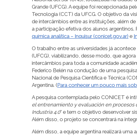
Grande (UFCG). A equipe foi recepcionada pe
Tecnologia (CCT) da UFCG. O objetivo da visi
de intercâmbios entre as instituições, além 
a participação efetiva dos alunos argentinos
química analítica – Inquisur (conicet.gov.ar)
e
I
O trabalho entre as universidades já acontece
(UFCG), viabilizando, desse modo, que agora b
intercâmbios para toda a comunidade acadêmic
Federico Belén na condução de uma pesquisa 
Nacional de Pesquisa Científica e Técnica (CO
Argentina. (
Para conhecer um pouco mais sobr
A pesquisa contemplada pelo CONICET é intit
el entrenamiento y evaluación en procesos qu
Industria 4.0
” e tem o objetivo desenvolver s
Além disso, o projeto se concentrará na integ
Além disso, a equipe argentina realizará um