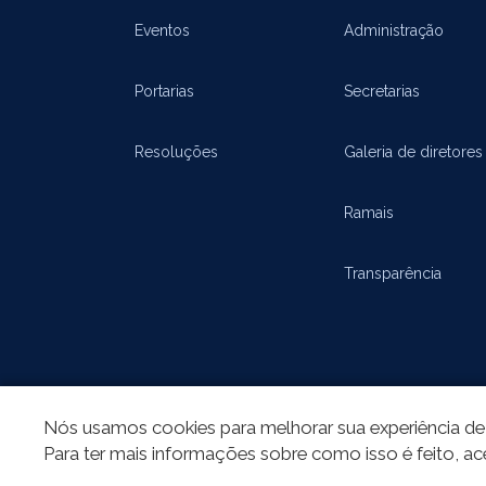
Eventos
Administração
Portarias
Secretarias
Resoluções
Galeria de diretores
Ramais
Transparência
Nós usamos cookies para melhorar sua experiência de 
Para ter mais informações sobre como isso é feito, ac
REDES SOCIAIS