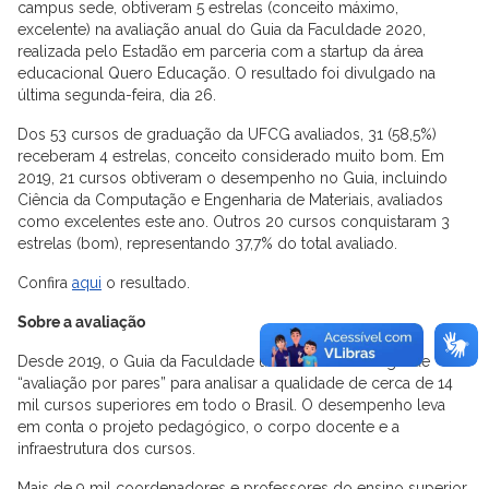
campus sede, obtiveram 5 estrelas (conceito máximo,
excelente) na avaliação anual do Guia da Faculdade 2020,
realizada pelo Estadão em parceria com a startup da área
educacional Quero Educação. O resultado foi divulgado na
última segunda-feira, dia 26.
Dos 53 cursos de graduação da UFCG avaliados, 31 (58,5%)
receberam 4 estrelas, conceito considerado muito bom. Em
2019, 21 cursos obtiveram o desempenho no Guia, incluindo
Ciência da Computação e Engenharia de Materiais, avaliados
como excelentes este ano. Outros 20 cursos conquistaram 3
estrelas (bom), representando 37,7% do total avaliado.
Confira
aqui
o resultado.
Sobre a avaliação
Desde 2019, o Guia da Faculdade utiliza a metodologia de
“avaliação por pares” para analisar a qualidade de cerca de 14
mil cursos superiores em todo o Brasil. O desempenho leva
em conta o projeto pedagógico, o corpo docente e a
infraestrutura dos cursos.
Mais de 9 mil coordenadores e professores do ensino superior