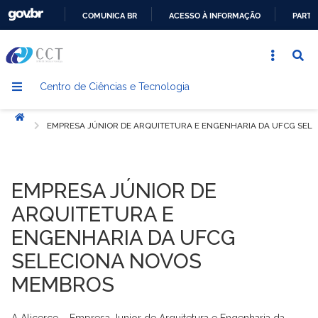
COMUNICA BR
ACESSO À INFORMAÇÃO
PARTI
IR
PARA
O
Centro de Ciências e Tecnologia
CONTEÚDO
Início
EMPRESA JÚNIOR DE ARQUITETURA E ENGENHARIA DA UFCG SE
EMPRESA JÚNIOR DE
ARQUITETURA E
ENGENHARIA DA UFCG
SELECIONA NOVOS
MEMBROS
A Alicerce – Empresa Junior de Arquitetura e Engenharia da