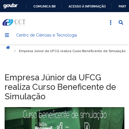
COMUNICA BR
ACESSO À INFORMAÇÃO
PARTI
IR
PARA
O
Centro de Ciências e Tecnologia
CONTEÚDO
Início
Empresa Júnior da UFCG realiza Curso Beneficente de Simulação
Empresa Júnior da UFCG
realiza Curso Beneficente de
Simulação