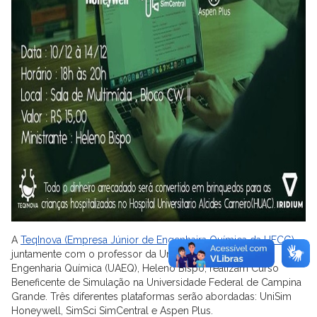
A
TeqInova (Empresa Júnior de Engenhaira Química da UFCG)
,
juntamente com o professor da Unidade Acadêmica de
Engenharia Química (UAEQ), Heleno Bispo, realizam Curso
Beneficente de Simulação na Universidade Federal de Campina
Grande. Três diferentes plataformas serão abordadas: UniSim
Honeywell, SimSci SimCentral e Aspen Plus.