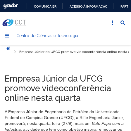
COMUNICA BR
ACESSO À INFORMAÇÃO
PARTI
IR
PARA
O
Centro de Ciências e Tecnologia
CONTEÚDO
Início
Empresa Júnior da UFCG promove videoconferência online nesta q
Empresa Júnior da UFCG
promove videoconferência
online nesta quarta
A Empresa Júnior de Engenharia de Petróleo da Universidade
Federal de Campina Grande (UFCG), a Rifte Engenharia Júnior,
promoverá, nesta quarta-feira (27/9), mais um
Bate Papo com a
Indústria
,
atividade que tem como objetivo inspirar e motivar os