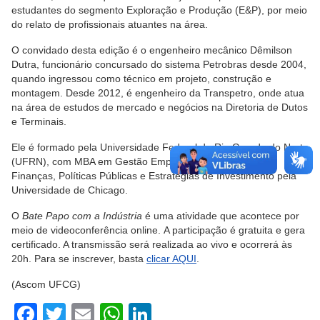
estudantes do segmento Exploração e Produção (E&P), por meio
do relato de profissionais atuantes na área.
O convidado desta
edição é o
engenheiro mecânico Dêmilson
Dutra, funcionário concursado do sistema
Petrobras desde 2004,
quando ingressou como técnico em projeto, construção e
montagem. Desde 2012, é engenheiro da Transpetro, onde atua
na área de estudos de mercado e negócios na Diretoria de Dutos
e Terminais.
Ele é formado pela Universidade Federal do Rio Grande do Norte
(UFRN), com MBA em Gestão Empresarial pela FGV e em
Finanças, Políticas Públicas e Estratégias de Investimento pela
Universidade de Chicago.
O
Bate Papo com a Indústria
é uma atividade que acontece por
meio de videoconferência online.
A participação é gratuita e gera
certificado. A transmissão será realizada ao vivo e ocorrerá às
20h. Para se inscrever, basta
clicar AQUI
.
(Ascom UFCG)
Facebook
Twitter
Email
WhatsApp
LinkedIn