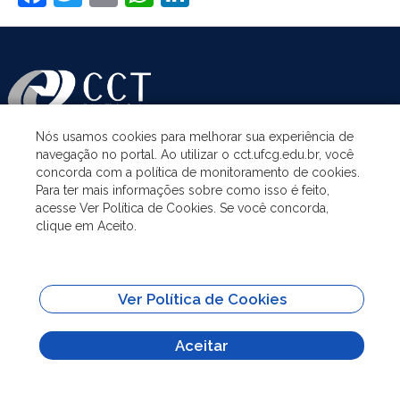
Nós usamos cookies para melhorar sua experiência de
navegação no portal. Ao utilizar o cct.ufcg.edu.br, você
ASSUNTOS
concorda com a política de monitoramento de cookies.
Para ter mais informações sobre como isso é feito,
acesse Ver Política de Cookies. Se você concorda,
ACESSO À INFORMAÇÃO
clique em Aceito.
UNIDADES ACADÊMICAS
Ver Política de Cookies
SITES IMPORTANTES
Aceitar
Todo o conteúdo deste site está publicado sob a licença
Creative Commons
Atribuição-SemDerivações 3.0