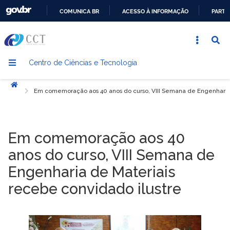
COMUNICA BR
ACESSO À INFORMAÇÃO
PARTI
IR
PARA
O
Centro de Ciências e Tecnologia
CONTEÚDO
Início
Em comemoração aos 40 anos do curso, VIII Semana de Engenharia 
Em comemoração aos 40
anos do curso, VIII Semana de
Engenharia de Materiais
recebe convidado ilustre