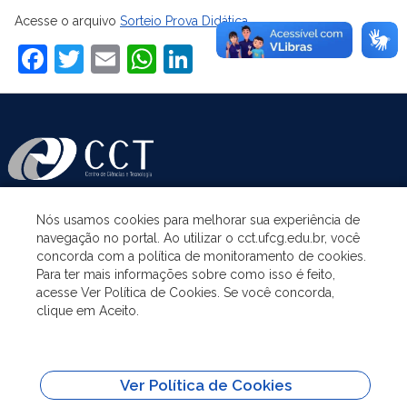
Acesse o arquivo
Sorteio Prova Didática
.
Facebook
Twitter
Email
WhatsApp
LinkedIn
Nós usamos cookies para melhorar sua experiência de
ASSUNTOS
navegação no portal. Ao utilizar o cct.ufcg.edu.br, você
concorda com a política de monitoramento de cookies.
Para ter mais informações sobre como isso é feito,
ACESSO À INFORMAÇÃO
acesse Ver Política de Cookies. Se você concorda,
clique em Aceito.
UNIDADES ACADÊMICAS
Ver Política de Cookies
SITES IMPORTANTES