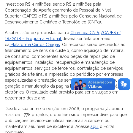
investidos R$ 4 milhões, sendo R$ 2 milhões pela
Coordenação de Aperfeiçoamento de Pessoal de Nível
Superior (CAPES) e R$ 2 milhões pelo Conselho Nacional de
Desenvolvimento Científico e Tecnológico (CNPq).
A submissão de propostas para a
Chamada CNPq/CAPES n°
18/2018 – Programa Editorial
deverá ser feita por meio
da
Plataforma Carlos Chagas
. Os recursos serão destinados ao
financiamento de itens de custeio, como aquisição de material
de consumo, componentes e/ou peças de reposição de
equipamentos, instalação, recuperação e manutenção de
equipamentos, serviços de terceiros, contratação de serviços
gráficos de arte final e impressão do periódico por empresas
especializadas e prestação de serviços para a preparação,
geração e manutenção da página hospedeira da publicação
eletrônica. O resultado está previsto para ser divulgado em
dezembro deste ano.
Desde a sua primeira edição, em 2006, o programa já apoiou
mais de 1.778 projetos, o que tem sido imprescindível para que
publicações técnico-científicas nacionais alcancem ou
mantenham seu nível de excelência. Acesse
aqui
o Edital
completo.