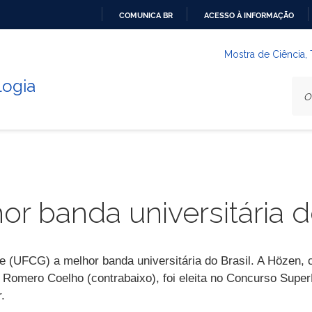
COMUNICA BR
ACESSO À INFORMAÇÃO
IR
PARA
Mostra de Ciência,
O
logia
CONTEÚDO
r banda universitária d
(UFCG) a melhor banda universitária do Brasil. A Hözen, c
e Romero Coelho (contrabaixo), foi eleita no Concurso Supe
.