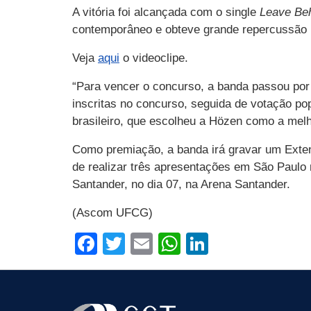
A vitória foi alcançada com o single
Leave Be
contemporâneo e obteve grande repercussão n
Veja
aqui
o videoclipe.
“Para vencer o concurso, a banda passou por
inscritas no concurso, seguida de votação po
brasileiro, que escolheu a Hözen como a melh
Como premiação, a banda irá gravar um Extend
de
realizar três apresentações em São Paul
Santander, no dia 07, na Arena Santander.
(Ascom UFCG)
Facebook
Twitter
Email
WhatsApp
LinkedIn