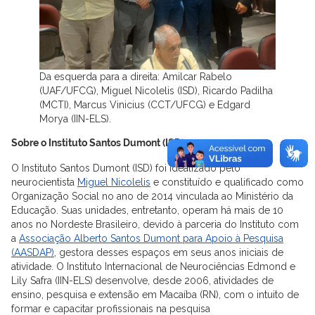
Da esquerda para a direita: Amilcar Rabelo
(UAF/UFCG), Miguel Nicolelis (ISD), Ricardo Padilha
(MCTI), Marcus Vinicius (CCT/UFCG) e Edgard
Morya (IIN-ELS).
Sobre o Instituto Santos Dumont (ISD)
O Instituto Santos Dumont (ISD) foi idealizado pelo
neurocientista
Miguel Nicolelis
e constituído e qualificado como
Organização Social no ano de 2014 vinculada ao Ministério da
Educação. Suas unidades, entretanto, operam há mais de 10
anos no Nordeste Brasileiro, devido à parceria do Instituto com
a
Associação Alberto Santos Dumont para Apoio à Pesquisa
(AASDAP)
, gestora desses espaços em seus anos iniciais de
atividade. O Instituto Internacional de Neurociências Edmond e
Lily Safra (IIN-ELS)
desenvolve, desde 2006, atividades de
ensino, pesquisa e extensão em Macaíba (RN), com o intuito de
formar e capacitar profissionais na pesquisa