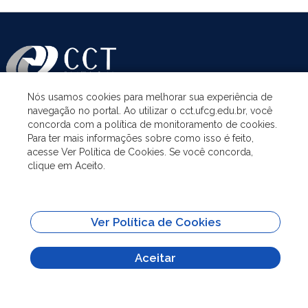
Nós usamos cookies para melhorar sua experiência de
navegação no portal. Ao utilizar o cct.ufcg.edu.br, você
ASSUNTOS
concorda com a política de monitoramento de cookies.
Para ter mais informações sobre como isso é feito,
acesse Ver Política de Cookies. Se você concorda,
ACESSO À INFORMAÇÃO
clique em Aceito.
UNIDADES ACADÊMICAS
Ver Política de Cookies
SITES IMPORTANTES
Aceitar
Todo o conteúdo deste site está publicado sob a licença
Creative Commons
Atribuição-SemDerivações 3.0