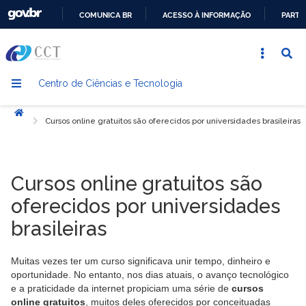
COMUNICA BR
ACESSO À INFORMAÇÃO
PARTI
IR
PARA
O
Centro de Ciências e Tecnologia
CONTEÚDO
Início
Cursos online gratuitos são oferecidos por universidades brasileiras
Cursos online gratuitos são
oferecidos por universidades
brasileiras
Muitas vezes ter um curso significava unir tempo, dinheiro e
oportunidade. No entanto, nos dias atuais, o avanço tecnológico
e a praticidade da internet propiciam uma série de
cursos
online gratuitos
, muitos deles oferecidos por conceituadas