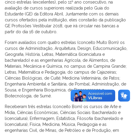
cinco estrelas (excelentes), pelo 11º ano consecutivo, na
avaliação de cursos superiores realizada pelo Guia do
Estudante (GE) da Editora Abril. Juntamente com os demais
cursos ofertados pela instituição, eles constarão da publicação
GE Profissões Vestibular 2018, que irá circular nas bancas a
partir do dia 16 de outubro.
Foram avaliados com quatro estrelas (conceito Muito Bom) os
cursos de Administração, Arquitetura, Design, Educomunicação,
Geografia, História, Letras, Matemática (licenciatura e
bacharelado) e as engenharias Agrícola, de Alimentos, de
Materiais, Mecânica e Química, no campus de Campina Grande;
Letras, Matemática e Pedagogia, do campus de Cajazeiras;
Ciências Biológicas, de Cuité; Medicina Veterinária, de Patos;
Engenharia Ambiental e Sanitária, de Pombal; Administração, de
Sousa, e Engenharia Bioquímica, de Bioprocessos e
Biotecnologia, de Sumé.
Receberam três estrelas (conceito Bom) os cursos de Arte e
Mídia, Ciências Econômicas, Ciências Sociais (bacharelado e
licenciatura), Enfermagem, Estatística, Filosofia (bacharelado e
licenciatura), Física, Medicina, Música, Pedagogia e as
engenharias Civil, de Minas, de Petróleo e de Produção, em