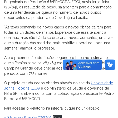
Engenharia de Produção (UAEP/CCT/UFCG), nesta terça-feira
(20/04), os resultado da pesquisa apontam para a confirmação
de uma tendência de queda no número de novos óbitos
decorrentes da pandemia de Covid-19 na Paraíba.
“As taxas semanais de novos casos e novos óbitos caíram para
todas as unidades de análise. Espera-se que essa tendência
continue, mas não há de se descartar novos aumentos, uma vez
que a duração das medidas mais restritivas perdurou por uma
semana”, afirmou o professor.
Até o próximo sábado (24/4), segundo o trabalho, estima-se
que a Paraíba atinja os 287.763 casos, registrando 6.655 óbitos.
Campina Grande deve chegar aos 26.300 casos no mesmo
período, com 755 mortes.
O projeto estuda dados obtidos através do site da
Universidade
Johns Hopkins (EUA)
e do Ministério da Saúde e governos de
PB e SP. Também conta com a colaboração do estudante Pedro
Barbosa (UAEP/CCT).
Para acessar o Relatório na íntegra, clique no link abaixo:
– Boletim 53 – Projeções COVID-19
Baixar