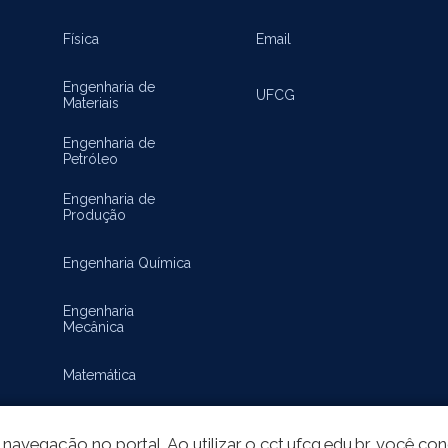
Física
Email
Engenharia de
UFCG
Materiais
Engenharia de
Petróleo
Engenharia de
Produção
Engenharia Química
Engenharia
Mecânica
Matemática
navegação no portal. Ao utilizar o cct.ufcg.edu.br, você c