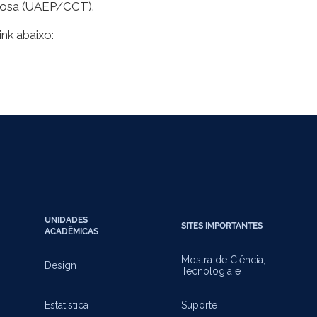
bosa (UAEP/CCT).
ink abaixo:
UNIDADES
SITES IMPORTANTES
ACADÊMICAS
Mostra de Ciência,
Design
Tecnologia e
Inovação
Estatística
Suporte