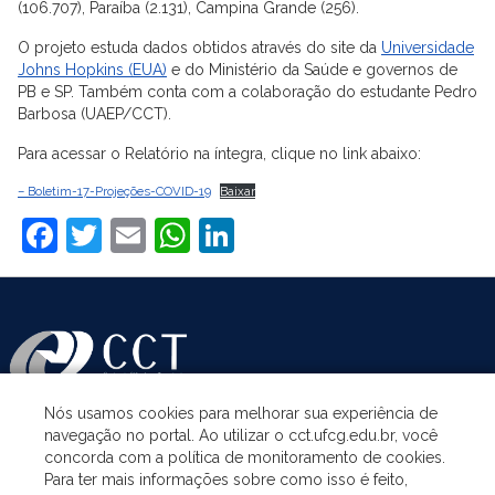
(106.707), Paraíba (2.131), Campina Grande (256).
O projeto estuda dados obtidos através do site da
Universidade
Johns Hopkins (EUA)
e do Ministério da Saúde e governos de
PB e SP. Também conta com a colaboração do estudante Pedro
Barbosa (UAEP/CCT).
Para acessar o Relatório na íntegra, clique no link abaixo:
– Boletim-17-Projeções-COVID-19
Baixar
Facebook
Twitter
Email
WhatsApp
LinkedIn
Nós usamos cookies para melhorar sua experiência de
navegação no portal. Ao utilizar o cct.ufcg.edu.br, você
ASSUNTOS
concorda com a política de monitoramento de cookies.
Para ter mais informações sobre como isso é feito,