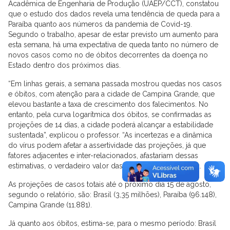
Acadêmica de Engenharia de Produção (UAEP/CCT), constatou
que o estudo dos dados revela uma tendência de queda para a
Paraíba quanto aos números da pandemia de Covid-19.
Segundo o trabalho, apesar de estar previsto um aumento para
esta semana, há uma expectativa de queda tanto no número de
novos casos como no de óbitos decorrentes da doença no
Estado dentro dos próximos dias.
“Em linhas gerais, a semana passada mostrou quedas nos casos
e óbitos, com atenção para a cidade de Campina Grande, que
elevou bastante a taxa de crescimento dos falecimentos. No
entanto, pela curva logarítmica dos óbitos, se confirmadas as
projeções de 14 dias, a cidade poderá alcançar a estabilidade
sustentada”, explicou o professor. “As incertezas e a dinâmica
do vírus podem afetar a assertividade das projeções, já que
fatores adjacentes e inter-relacionados, afastariam dessas
estimativas, o verdadeiro valor das previsões”, completou.
As projeções de casos totais até o próximo dia 15 de agosto,
segundo o relatório, são: Brasil (3,35 milhões), Paraíba (96.148),
Campina Grande (11.881).
Já quanto aos óbitos, estima-se, para o mesmo período: Brasil