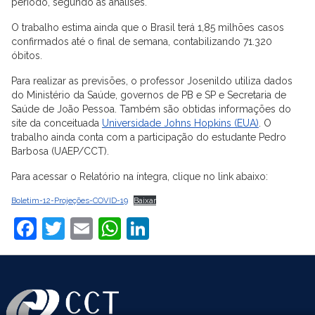
período, segundo as análises.
O trabalho estima ainda que o Brasil terá 1,85 milhões casos
confirmados até o final de semana, contabilizando 71.320
óbitos.
Para realizar as previsões, o professor Josenildo utiliza dados
do Ministério da Saúde, governos de PB e SP e Secretaria de
Saúde de João Pessoa. Também são obtidas informações do
site da conceituada
Universidade Johns Hopkins (EUA)
. O
trabalho ainda conta com a participação do estudante Pedro
Barbosa (UAEP/CCT).
Para acessar o Relatório na íntegra, clique no link abaixo:
Boletim-12-Projeções-COVID-19
Baixar
Facebook
Twitter
Email
WhatsApp
LinkedIn