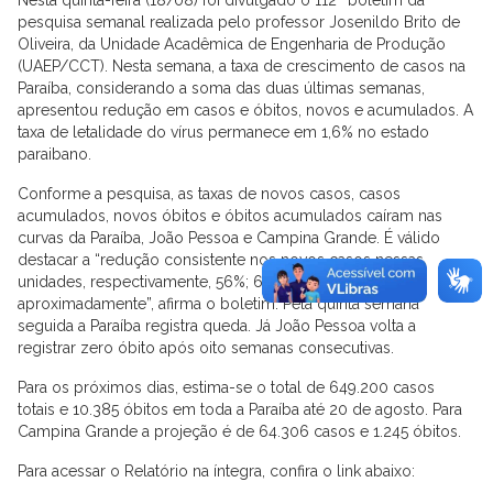
pesquisa semanal realizada pelo professor Josenildo Brito de
Oliveira, da Unidade Acadêmica de Engenharia de Produção
(UAEP/CCT). Nesta semana, a taxa de crescimento de casos na
Paraíba, considerando a soma das duas últimas semanas,
apresentou redução em casos e óbitos, novos e acumulados. A
taxa de letalidade do vírus permanece em 1,6% no estado
paraibano.
Conforme a pesquisa, as taxas de novos casos, casos
acumulados, novos óbitos e óbitos acumulados caíram nas
curvas da Paraíba, João Pessoa e Campina Grande. É válido
destacar a “redução consistente nos novos casos nessas
unidades, respectivamente, 56%; 60% e 66%,
aproximadamente”, afirma o boletim. Pela quinta semana
seguida a Paraíba registra queda. Já João Pessoa volta a
registrar zero óbito após oito semanas consecutivas.
Para os próximos dias, estima-se o total de 649.200 casos
totais e 10.385 óbitos em toda a Paraíba até 20 de agosto. Para
Campina Grande a projeção é de 64.306 casos e 1.245 óbitos.
Para acessar o Relatório na íntegra, confira o link abaixo: