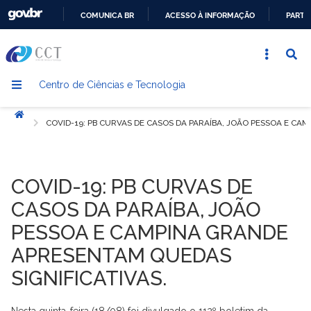
COMUNICA BR
ACESSO À INFORMAÇÃO
PARTI
IR
PARA
O
Centro de Ciências e Tecnologia
CONTEÚDO
Início
COVID-19: PB CURVAS DE CASOS DA PARAÍBA, JOÃO PESSOA E CA
COVID-19: PB CURVAS DE
CASOS DA PARAÍBA, JOÃO
PESSOA E CAMPINA GRANDE
APRESENTAM QUEDAS
SIGNIFICATIVAS.
Nesta quinta-feira (18/08) foi divulgado o 112º boletim da