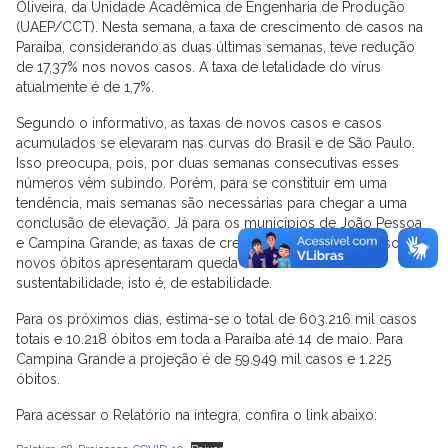
Oliveira, da Unidade Acadêmica de Engenharia de Produção
(UAEP/CCT). Nesta semana, a taxa de crescimento de casos na
Paraíba, considerando as duas últimas semanas, teve redução
de 17,37% nos novos casos. A taxa de letalidade do vírus
atualmente é de 1,7%.
Segundo o informativo, as taxas de novos casos e casos
acumulados se elevaram nas curvas do Brasil e de São Paulo.
Isso preocupa, pois, por duas semanas consecutivas esses
números vêm subindo. Porém, para se constituir em uma
tendência, mais semanas são necessárias para chegar a uma
conclusão de elevação. Já para os municípios de João Pessoa
e Campina Grande, as taxas de crescimento de novos casos e
novos óbitos apresentaram queda e estão na zona de
sustentabilidade, isto é, de estabilidade.
Para os próximos dias, estima-se o total de 603.216 mil casos
totais e 10.218 óbitos em toda a Paraíba até 14 de maio. Para
Campina Grande a projeção é de 59.949 mil casos e 1.225
óbitos.
Para acessar o Relatório na íntegra, confira o link abaixo: