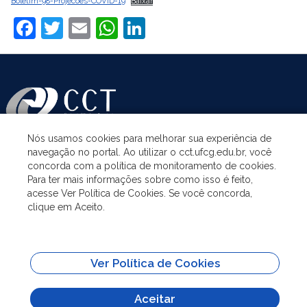
Boletim-98-Projecoes-COVID-19
Baixar
Facebook
Twitter
Email
WhatsApp
LinkedIn
Nós usamos cookies para melhorar sua experiência de
navegação no portal. Ao utilizar o cct.ufcg.edu.br, você
ASSUNTOS
concorda com a política de monitoramento de cookies.
Para ter mais informações sobre como isso é feito,
acesse Ver Política de Cookies. Se você concorda,
ACESSO À INFORMAÇÃO
clique em Aceito.
UNIDADES ACADÊMICAS
Ver Política de Cookies
SITES IMPORTANTES
Aceitar