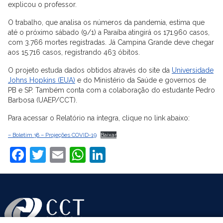
explicou o professor.
O trabalho, que analisa os números da pandemia, estima que
até o próximo sábado (9/1) a Paraíba atingirá os 171.960 casos,
com 3.766 mortes registradas. Já Campina Grande deve chegar
aos 15.716 casos, registrando 463 óbitos.
O projeto estuda dados obtidos através do site da
Universidade
Johns Hopkins (EUA)
e do Ministério da Saúde e governos de
PB e SP. Também conta com a colaboração do estudante Pedro
Barbosa (UAEP/CCT).
Para acessar o Relatório na íntegra, clique no link abaixo:
– Boletim 38 – Projeções COVID-19
Baixar
Facebook
Twitter
Email
WhatsApp
LinkedIn