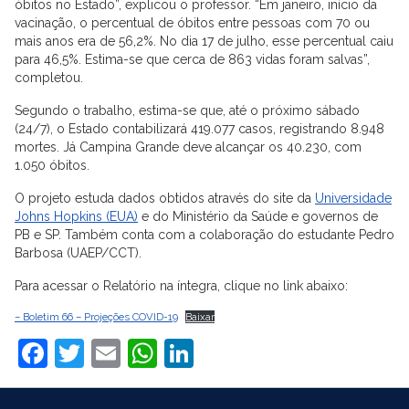
óbitos no Estado”, explicou o professor. “Em janeiro, início da
vacinação, o percentual de óbitos entre pessoas com 70 ou
mais anos era de 56,2%. No dia 17 de julho, esse percentual caiu
para 46,5%. Estima-se que cerca de 863 vidas foram salvas”,
completou.
Segundo o trabalho, estima-se que, até o próximo sábado
(24/7), o Estado contabilizará 419.077 casos, registrando 8.948
mortes. Já Campina Grande deve alcançar os 40.230, com
1.050 óbitos.
O projeto estuda dados obtidos através do site da
Universidade
Johns Hopkins (EUA)
e do Ministério da Saúde e governos de
PB e SP. Também conta com a colaboração do estudante Pedro
Barbosa (UAEP/CCT).
Para acessar o Relatório na íntegra, clique no link abaixo:
– Boletim 66 – Projeções COVID-19
Baixar
Facebook
Twitter
Email
WhatsApp
LinkedIn