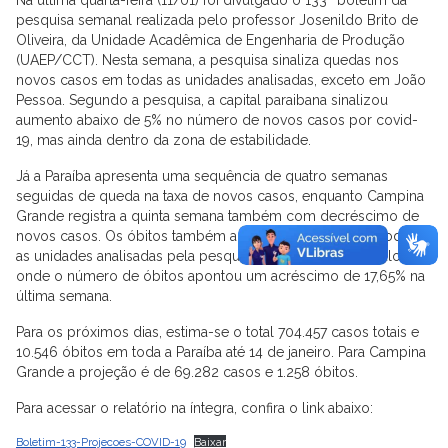
pesquisa semanal realizada pelo professor Josenildo Brito de
Oliveira, da Unidade Acadêmica de Engenharia de Produção
(UAEP/CCT). Nesta semana, a pesquisa sinaliza quedas nos
novos casos em todas as unidades analisadas, exceto em João
Pessoa. Segundo a pesquisa, a capital paraibana sinalizou
aumento abaixo de 5% no número de novos casos por covid-
19, mas ainda dentro da zona de estabilidade.
Já a Paraíba apresenta uma sequência de quatro semanas
seguidas de queda na taxa de novos casos, enquanto Campina
Grande registra a quinta semana também com decréscimo de
novos casos. Os óbitos também apresentam queda em todas
as unidades analisadas pela pesquisa, exceto em São Paulo,
onde o número de óbitos apontou um acréscimo de 17,65% na
última semana.
Para os próximos dias, estima-se o total 704.457 casos totais e
10.546 óbitos em toda a Paraíba até 14 de janeiro. Para Campina
Grande a projeção é de 69.282 casos e 1.258 óbitos.
Para acessar o relatório na íntegra, confira o link abaixo:
Boletim-133-Projecoes-COVID-19
Baixar