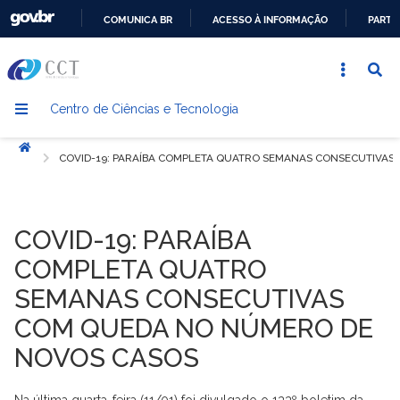
COMUNICA BR
ACESSO À INFORMAÇÃO
PARTI
IR
PARA
O
Centro de Ciências e Tecnologia
CONTEÚDO
Início
COVID-19: PARAÍBA COMPLETA QUATRO SEMANAS CONSECUTIVA
COVID-19: PARAÍBA
COMPLETA QUATRO
SEMANAS CONSECUTIVAS
COM QUEDA NO NÚMERO DE
NOVOS CASOS
Na última quarta-feira (11/01) foi divulgado o 133º boletim da