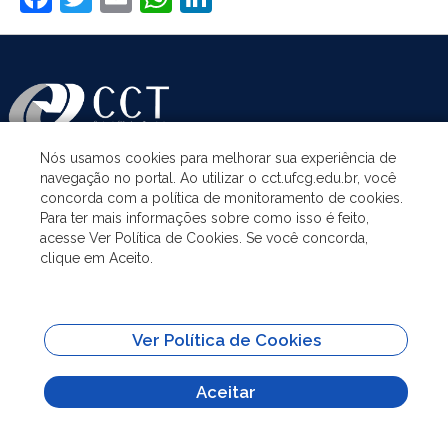
Nós usamos cookies para melhorar sua experiência de
navegação no portal. Ao utilizar o cct.ufcg.edu.br, você
ASSUNTOS
concorda com a política de monitoramento de cookies.
Para ter mais informações sobre como isso é feito,
acesse Ver Política de Cookies. Se você concorda,
ACESSO À INFORMAÇÃO
clique em Aceito.
UNIDADES ACADÊMICAS
Ver Política de Cookies
SITES IMPORTANTES
Aceitar
Todo o conteúdo deste site está publicado sob a licença
Creative Commons
Atribuição-SemDerivações 3.0