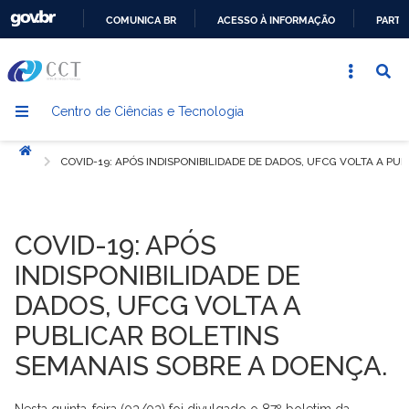
COMUNICA BR
ACESSO À INFORMAÇÃO
PARTI
IR
PARA
O
Centro de Ciências e Tecnologia
CONTEÚDO
Início
COVID-19: APÓS INDISPONIBILIDADE DE DADOS, UFCG VOLTA A PU
COVID-19: APÓS
INDISPONIBILIDADE DE
DADOS, UFCG VOLTA A
PUBLICAR BOLETINS
SEMANAIS SOBRE A DOENÇA.
Nesta quinta-feira (03/03) foi divulgado o 87º boletim da