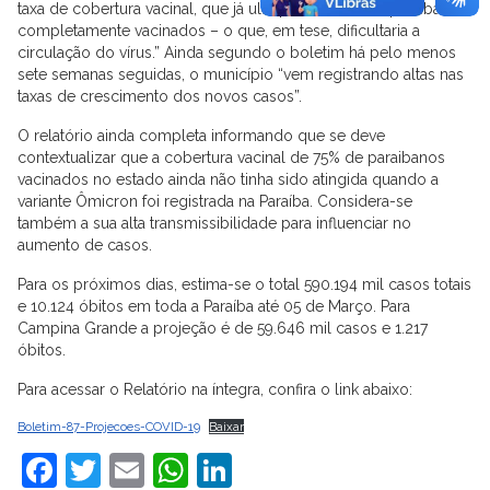
taxa de cobertura vacinal, que já ultrapassou 75% de paraibanos
completamente vacinados – o que, em tese, dificultaria a
circulação do vírus.” Ainda segundo o boletim há pelo menos
sete semanas seguidas, o município “vem registrando altas nas
taxas de crescimento dos novos casos”.
O relatório ainda completa informando que se deve
contextualizar que a cobertura vacinal de 75% de paraibanos
vacinados no estado ainda não tinha sido atingida quando a
variante Ômicron foi registrada na Paraíba. Considera-se
também a sua alta transmissibilidade para influenciar no
aumento de casos.
Para os próximos dias, estima-se o total 590.194 mil casos totais
e 10.124 óbitos em toda a Paraíba até 05 de Março. Para
Campina Grande a projeção é de 59.646 mil casos e 1.217
óbitos.
Para acessar o Relatório na íntegra, confira o link abaixo:
Boletim-87-Projecoes-COVID-19
Baixar
Facebook
Twitter
Email
WhatsApp
LinkedIn