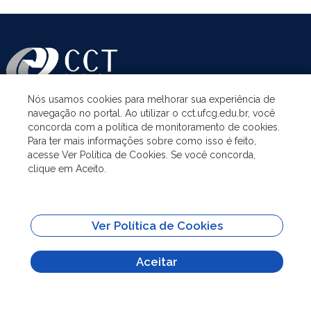
Nós usamos cookies para melhorar sua experiência de
navegação no portal. Ao utilizar o cct.ufcg.edu.br, você
ASSUNTOS
concorda com a política de monitoramento de cookies.
Para ter mais informações sobre como isso é feito,
acesse Ver Política de Cookies. Se você concorda,
ACESSO À INFORMAÇÃO
clique em Aceito.
UNIDADES ACADÊMICAS
Ver Política de Cookies
SITES IMPORTANTES
Aceitar
Todo o conteúdo deste site está publicado sob a licença
Creative Commons
Atribuição-SemDerivações 3.0