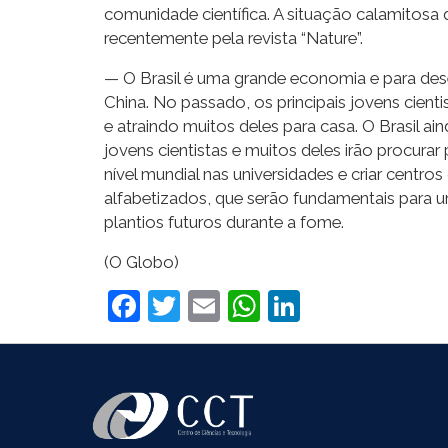
comunidade científica. A situação calamitosa 
recentemente pela revista “Nature”.
— O Brasil é uma grande economia e para desen
China. No passado, os principais jovens cient
e atraindo muitos deles para casa. O Brasil 
jovens cientistas e muitos deles irão procura
nível mundial nas universidades e criar cent
alfabetizados, que serão fundamentais para
plantios futuros durante a fome.
(O Globo)
Facebook
Twitter
Email
WhatsApp
LinkedIn