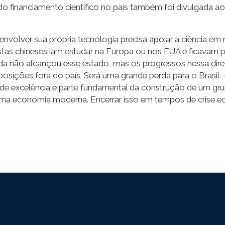
do financiamento científico no país também foi divulgada ao
volver sua própria tecnologia precisa apoiar a ciência em 
istas chineses iam estudar na Europa ou nos EUA e ficavam p
ainda não alcançou esse estado, mas os progressos nessa dir
r posições fora do país. Será uma grande perda para o Brasi
ros de excelência é parte fundamental da construção de um 
 uma economia moderna. Encerrar isso em tempos de crise