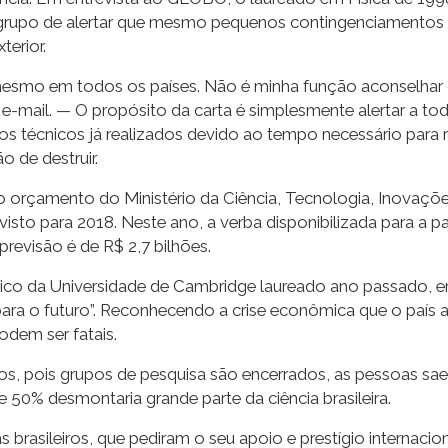
grupo de alertar que mesmo pequenos contingenciamentos po
terior.
mesmo em todos os países. Não é minha função aconselhar
e-mail. — O propósito da carta é simplesmente alertar a to
os técnicos já realizados devido ao tempo necessário para r
o de destruir.
o orçamento do Ministério da Ciência, Tecnologia, Inovaç
isto para 2018. Neste ano, a verba disponibilizada para a p
revisão é de R$ 2,7 bilhões.
ânico da Universidade de Cambridge laureado ano passado, 
e para o futuro”. Reconhecendo a crise econômica que o país
dem ser fatais.
s, pois grupos de pesquisa são encerrados, as pessoas saem 
 50% desmontaria grande parte da ciência brasileira.
s brasileiros, que pediram o seu apoio e prestígio internaci