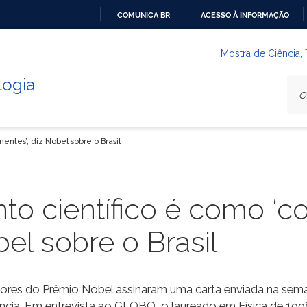
COMUNICA BR
ACESSO À INFORMAÇÃO
IR
PARA
Mostra de Ciência,
O
logia
CONTEÚDO
entes’, diz Nobel sobre o Brasil
nto científico é como ‘c
el sobre o Brasil
cedores do Prêmio Nobel assinaram uma carta enviada na se
iência. Em entrevista ao GLOBO, o laureado em Física de 199