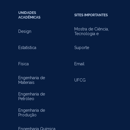
UNIDADES
SITES IMPORTANTES
ACADÊMICAS
Mostra de Ciência,
Design
Tecnologia e
Inovação
Estatística
Suporte
Física
Email
Engenharia de
UFCG
Materiais
Engenharia de
Petróleo
Engenharia de
Produção
Engenharia Química