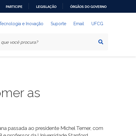
PARTICIPE
LEGISLAÇÃO
ÓRGÃOS DO GOVERNO
 Tecnologia e Inovação
Suporte
Email
UFCG
omer as
mana passada ao presidente Michel Temer, com
8 e professor da Universidade Stanford,