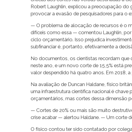
Robert Laughlin, explicou a preocupação do 
provocar a evasão de pesquisadores para o ex
— O problema de alocação de recursos é o 
difíceis como essa — comentou Laughlin, por 
ciclo orçamentário. Isso prejudica investiment
subfinanciar é, portanto, efetivamente a decisã
No documentos, os cientistas recordam que 
neste ano, e um novo corte de 15,5% está prev
valor despendido há quatro anos. Em 2018, a p
Na avaliação de Duncan Haldane, físico brit
uma infraestrutura científica nacional é chav
orçamentários, mas cortes dessa dimensão po
— Cortes de 20% ou mais são muito destrutivo
crise acabar — alertou Haldane. — Um corte de
O físico contou ter sido contatado por colega